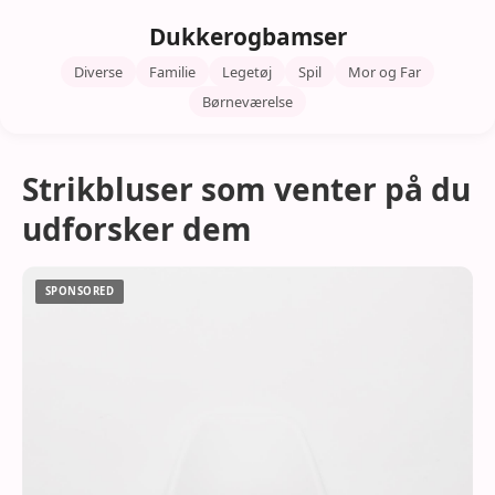
Dukkerogbamser
Diverse
Familie
Legetøj
Spil
Mor og Far
Børneværelse
Strikbluser som venter på du
udforsker dem