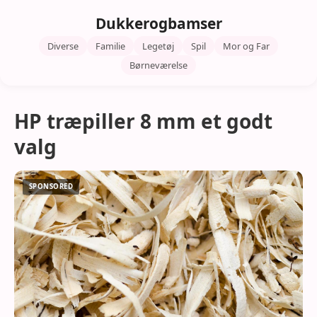
Dukkerogbamser
Diverse
Familie
Legetøj
Spil
Mor og Far
Børneværelse
HP træpiller 8 mm et godt
valg