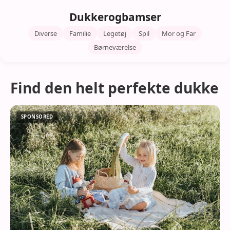
Dukkerogbamser
Diverse
Familie
Legetøj
Spil
Mor og Far
Børneværelse
Find den helt perfekte dukke