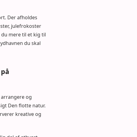
ort. Der afholdes
er, julefrokoster
u mere til et kig til
Sydhavnen du skal
 på
t arrangere og
gt Den flotte natur.
verer kreative og