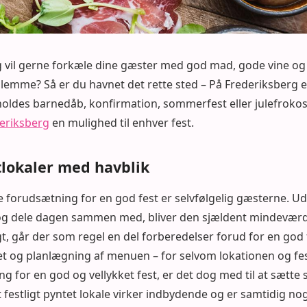
g vil gerne forkæle dine gæster med god mad, gode vine og 
 glemme? Så er du havnet det rette sted – På Frederiksberg el
oldes barnedåb, konfirmation, sommerfest eller julefrokost
deriksberg
en mulighed til enhver fest.
tlokaler med havblik
e forudsætning for en god fest er selvfølgelig gæsterne. Ud
og dele dagen sammen med, bliver den sjældent mindevær
t, går der som regel en del forberedelser forud for en god
et og planlægning af menuen – for selvom lokationen og fes
ng for en god og vellykket fest, er det dog med til at sætte
 festligt pyntet lokale virker indbydende og er samtidig nog