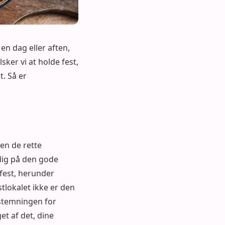
en dag eller aften,
sker vi at holde fest,
. Så er
en de rette
dig på den gode
 fest, herunder
tlokalet ikke er den
 stemningen for
et af det, dine