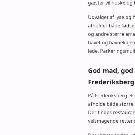
gæster vil huske og 
Udvalget af lyse og h
afholder både fødse
og andre større arra
havet og havnekajen
lede. Parkeringsmuli
God mad, god s
Frederiksberg
På Frederiksberg els
afholde både større 
Der findes restaura
velsmagende retter 