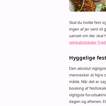
Skal du holde fest o
ingen af jer sent vil
uanset om der skal h
selskabslokaler Fre
Hyggelige fes
Den absolut vigtigst
mennesker at fejre 
måde. Når det er sag
booking af festlokal
vigtigste forudsætni
dagen og aftenen. Et