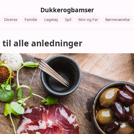
Dukkerogbamser
Diverse
Familie
Legetøj
Spil
Mor og Far
Børneværelse
 til alle anledninger