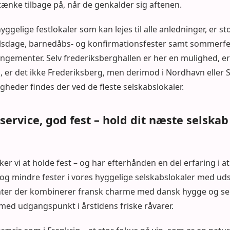
tænke tilbage på, når de genkalder sig aftenen.
yggelige festlokaler som kan lejes til alle anledninger, er st
lsdage, barnedåbs- og konfirmationsfester samt sommerfest
ngementer. Selv frederiksberghallen er her en mulighed, er d
, er det ikke Frederiksberg, men derimod i Nordhavn eller 
gheder findes der ved de fleste selskabslokaler.
ervice, god fest – hold dit næste selskab
ker vi at holde fest – og har efterhånden en del erfaring i a
og mindre fester i vores hyggelige selskabslokaler med udsi
nter der kombinerer fransk charme med dansk hygge og ser
med udgangspunkt i årstidens friske råvarer.