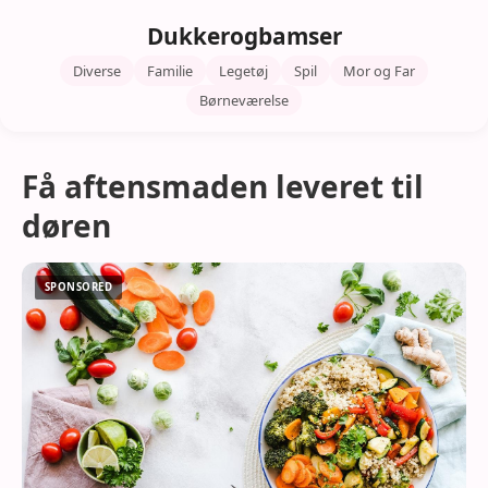
Dukkerogbamser
Diverse
Familie
Legetøj
Spil
Mor og Far
Børneværelse
Få aftensmaden leveret til
døren