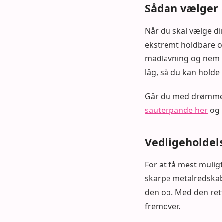
Sådan vælger 
Når du skal vælge din
ekstremt holdbare og
madlavning og nem r
låg, så du kan hold
Går du med drømmen 
sauterpande her
og 
Vedligeholdels
For at få mest mulig
skarpe metalredskabe
den op. Med den rett
fremover.