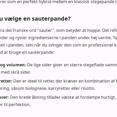
er som en perfekt hybrid mellem en klassisk stegepande o
du vælge en sauterpande?
a det franske ord "sauter", som betyder at hoppe. Det refer
nder og ryster ingredienserne i panden under høj varme. T
en i panden, selv når du svinger den som en professionel k
ed at bruge en sauterpande:
e og volumen:
De lige sider giver en større stegeflade sam
 med skrå sider.
retter:
Den er ideel til retter, der kræver en kombination af
ring, såsom bolognese, karryretter eller risotto.
ucer:
Den brede åbning tillader væske at fordampe hurtigt, 
 til perfektion.