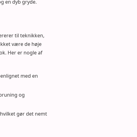
g en dyb gryde.
erer til teknikken,
akket være de høje
ok. Her er nogle af
menlignet med en
 bruning og
hvilket gør det nemt