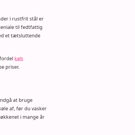
r i rustfrit stål er
iale til fedtfattig
d et tætsluttende
fordel
køb
e priser.
 Undgå at bruge
øle af, før du vasker
 køkkenet i mange år