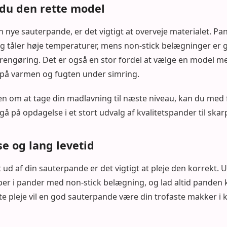
du den rette model
 nye sauterpande, er det vigtigt at overveje materialet. Pande
 tåler høje temperaturer, mens non-stick belægninger er gen
engøring. Det er også en stor fordel at vælge en model me
e på varmen og fugten under simring.
om at tage din madlavning til næste niveau, kan du med 
gå på opdagelse i et stort udvalg af kvalitetspander til skarp
e og lang levetid
t ud af din sauterpande er det vigtigt at pleje den korrekt.
r i pander med non-stick belægning, og lad altid panden k
e pleje vil en god sauterpande være din trofaste makker i