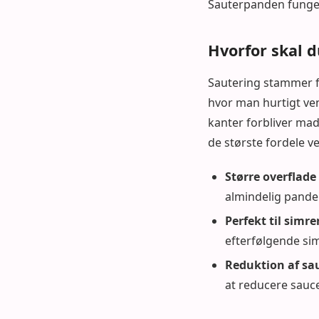
Sauterpanden funger
Hvorfor skal 
Sautering stammer fr
hvor man hurtigt ve
kanter forbliver mad
de største fordele v
Større overflad
almindelig pande
Perfekt til simre
efterfølgende sim
Reduktion af sa
at reducere saucer