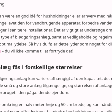
ng.
n være en god idé for husholdninger eller erhverv med hår
nge levetiden for vandbrugende apparater, forbedre vandets
nger i sanitære installationer. Det er vigtigt at undersøge o
e type af blødgøringsanlæg, samt at vedligeholde og regelm
 optimal ydelse. Så hvis du føler dette lyder som noget for d
g
– du vil ikke komme til at fortryde det!
æg fås i forskellige størrelser
dgøringsanlæg kan variere afhængigt af den kapacitet, det er
de små og store anlæg tilgængelige, og størrelsen af anlæg
orbruget i den pågældende ejendom.
omkring en halv meter høje og 50 cm brede, og kan håndtere
e anlæg er ofte designet til mindre husholdninger eller lejli