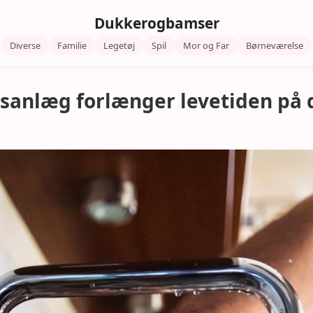
Dukkerogbamser
Diverse
Familie
Legetøj
Spil
Mor og Far
Børneværelse
sanlæg forlænger levetiden på 