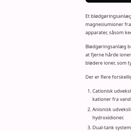
Et blødgøringsanlæg 
magnesiumioner fra 
apparater, såsom ked
Blødgøringsanlæg bes
at fjerne hårde ion
blødere ioner, som t
Der er flere forskel
Cationisk udveksl
kationer fra van
Anionisk udveksl
hydroxidioner.
Dual-tank systeme