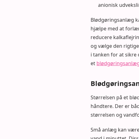
anionisk udveksli
Blødgøringsanlæg ka
hjælpe med at forlæ
reducere kalkaflejri
og vælge den rigtig
i tanken for at sikre
et
blødgøringsanlæ
Blødgøringsanl
Størrelsen på et blø
håndtere. Der er bå
størrelsen og vandf
Små anlæg kan være 
vand i minuttet. Diss