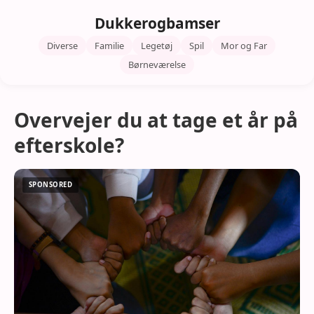
Dukkerogbamser
Diverse
Familie
Legetøj
Spil
Mor og Far
Børneværelse
Overvejer du at tage et år på
efterskole?