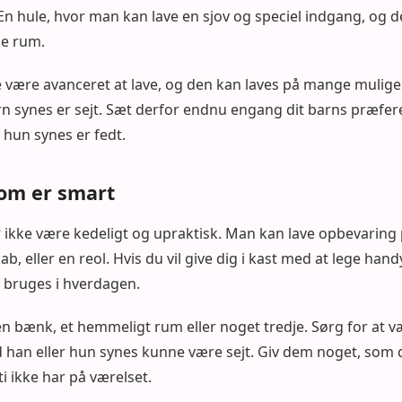
En hule, hvor man kan lave en sjov og speciel indgang, og de
ge rum.
 være avanceret at lave, og den kan laves på mange mulige 
arn synes er sejt. Sæt derfor endnu engang dit barns præfere
 hun synes er fedt.
om er smart
ikke være kedeligt og upraktisk. Man kan lave opbevarin
b, eller en reol. Hvis du vil give dig i kast med at lege hand
bruges i hverdagen.
en bænk, et hemmeligt rum eller noget tredje. Sørg for at v
d han eller hun synes kunne være sejt. Giv dem noget, som
 ikke har på værelset.