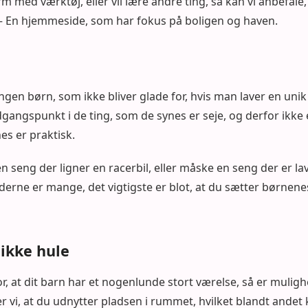
rm med værktøj, eller vil lære andre ting, så kan vi anbefale
– En hjemmeside, som har fokus på boligen og haven.
ngen børn, som ikke bliver glade for, hvis man laver en unik 
gangspunkt i de ting, som de synes er seje, og derfor ikke 
s er praktisk.
n seng der ligner en racerbil, eller måske en seng der er lav
erne er mange, det vigtigste er blot, at du sætter børnene
ikke hule
or, at dit barn har et nogenlunde stort værelse, så er mulig
 vi, at du udnytter pladsen i rummet, hvilket blandt andet 