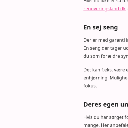
Hvis du ikke er så fe
renoveringsland.dk
En sej seng
Der er med garanti i
En seng der tager ud
du som forældre syne
Det kan f.eks. være e
enhjørning. Mulighed
fokus.
Deres egen un
Hvis du har sørget f
mange. Her anbefaler