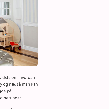
vidste om, hvordan
 ny og næ, så man kan
ygge på
ed herunder.