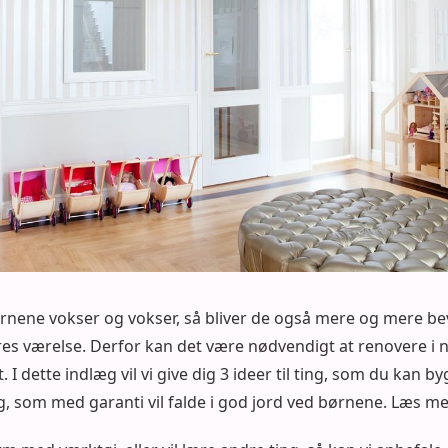
nene vokser og vokser, så bliver de også mere og mere be
res værelse. Derfor kan det være nødvendigt at renovere i
 I dette indlæg vil vi give dig 3 ideer til ting, som du kan b
g, som med garanti vil falde i god jord ved børnene. Læs m