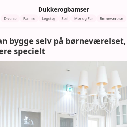
Dukkerogbamser
Diverse
Familie
Legetøj
Spil
Mor og Far
Børneværelse
kan bygge selv på børneværelset,
være specielt