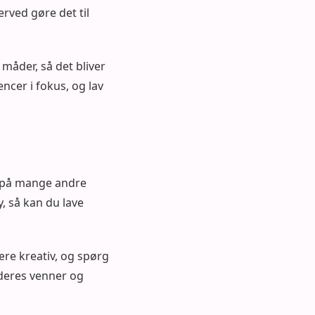
rved gøre det til
måder, så det bliver
ncer i fokus, og lav
g på mange andre
y, så kan du lave
ære kreativ, og spørg
 deres venner og