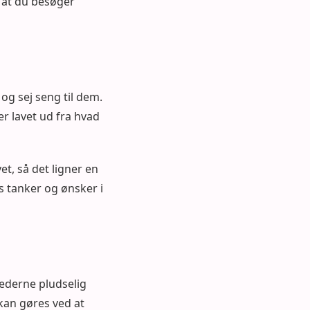
, at du besøger
og sej seng til dem.
er lavet ud fra hvad
et, så det ligner en
s tanker og ønsker i
hederne pludselig
kan gøres ved at